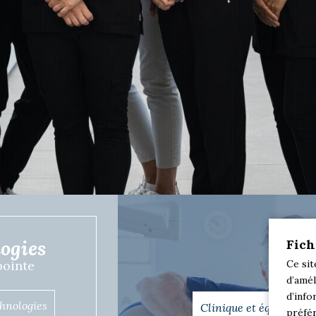
ogies
Fich
 pointe
Ce sit
d’amél
d’info
chnologies
Clinique et équipe
préfér