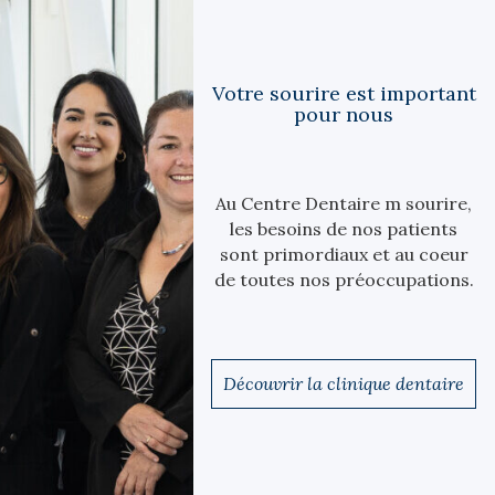
Votre sourire est important
pour nous
La technologie E4D permet de
Au Centre Dentaire m sourire,
concevoir et de procéder à la
les besoins de nos patients
pose d’incrustation(s) et de
sont primordiaux et au coeur
couronne(s) en seul rendez-
de toutes nos préoccupations.
vous.
Découvrir la clinique dentaire