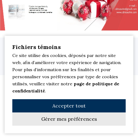
Clinique dentaire M Sourire. Dentiste à Saint-Jean-sur-Richelieu © 2026
Fichiers témoins
Tous droits réservés.
Ce site utilise des cookies, déposés par notre site
Site Web par
Les Solutions PowerSurfer
| Membre du réseau
web, afin d’améliorer votre expérience de navigation.
jetrouvemondentiste
|
Politique de confidentialité
Pour plus d’information sur les finalités et pour
personnaliser vos préférences par type de cookies
utilisés, veuillez visiter notre
page de politique de
confidentialité
.
Accepter tout
Gérer mes préférences