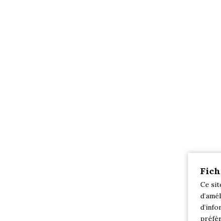
Fich
Ce sit
d’amél
d’info
préfér