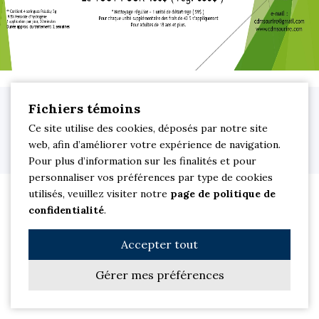
Clinique dentaire M Sourire. Dentiste à Saint-Jean-sur-Richelieu © 2026
Fichiers témoins
Tous droits réservés.
Ce site utilise des cookies, déposés par notre site
Site Web par
Les Solutions PowerSurfer
| Membre du réseau
web, afin d’améliorer votre expérience de navigation.
jetrouvemondentiste
|
Politique de confidentialité
Pour plus d’information sur les finalités et pour
personnaliser vos préférences par type de cookies
utilisés, veuillez visiter notre
page de politique de
confidentialité
.
Accepter tout
Gérer mes préférences