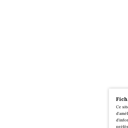
Fich
Ce sit
d’amél
d’info
préfér