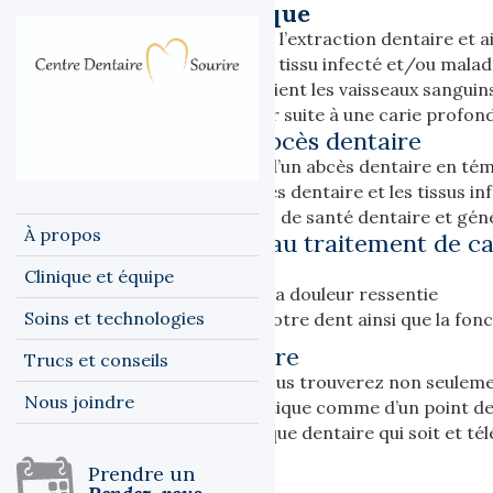
Traitement endodontique
Fréquemment utilisé pour éviter l’extraction dentaire et a
canal) sert à retirer de la dent le tissu infecté et/ou malad
dentaire. La pulpe dentaire contient les vaisseaux sanguins
endommagée. Cela peut survenir suite à une carie profon
Ne jamais négliger un abcès dentaire
Tous ceux qui ont déjà souffert d’un abcès dentaire en té
en l’absence de traitement l’abcès dentaire et les tissus i
engendrer de sérieux problèmes de santé dentaire et généra
À propos
Pourquoi avoir recours au traitement de ca
Pour éviter de perdre une dent
Clinique et équipe
Pour soulager l’inflammation et la douleur ressentie
Soins et technologies
Pour préserver l’apparence de votre dent ainsi que la fon
Centre dentaire m Sourire
Trucs et conseils
Au Centre Dentaire m Sourire vous trouvere
z non seuleme
Nous joindre
besoins. D’un point de vue esthétique comme d’un point de
votre sourire à la meilleure clinique dentaire qui soit et
Prendre un