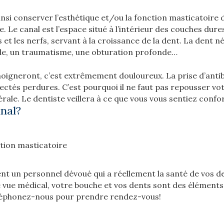
insi conserver l’esthétique et/ou la fonction masticatoire
e. Le canal est l’espace situé à l’intérieur des couches dures
 et les nerfs, servant à la croissance de la dent. La dent n
de, un traumatisme, une obturation profonde…
moigneront, c’est extrêmement douloureux. La prise d’antib
nfectés perdures. C’est pourquoi il ne faut pas repousser v
le. Le dentiste veillera à ce que vous vous sentiez confor
nal?
ction masticatoire
nt un personnel dévoué qui a réellement la santé de vos d
 vue médical, votre bouche et vos dents sont des éléments 
 téléphonez-nous pour prendre rendez-vous!