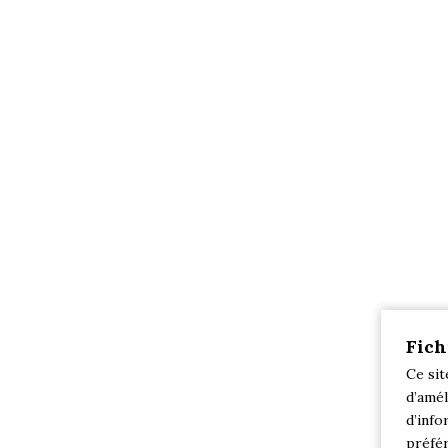
Fich
Ce sit
d’amél
d’info
préfér