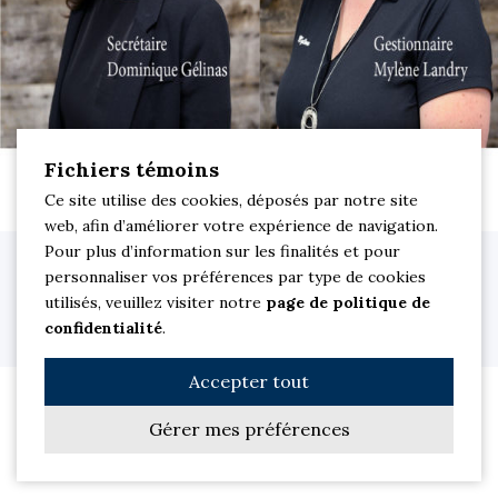
Fichiers témoins
Ce site utilise des cookies, déposés par notre site
web, afin d’améliorer votre expérience de navigation.
Pour plus d’information sur les finalités et pour
Clinique dentaire M Sourire. Dentiste à Saint-Jean-sur-Richelieu © 2026
personnaliser vos préférences par type de cookies
Tous droits réservés.
utilisés, veuillez visiter notre
page de politique de
Site Web par
Les Solutions PowerSurfer
| Membre du réseau
confidentialité
.
jetrouvemondentiste
|
Politique de confidentialité
Accepter tout
Gérer mes préférences