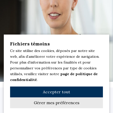
Fichiers témoins
Ce site utilise des cookies, déposés par notre site
web, afin d’améliorer votre expérience de navigation.
Pour plus d’information sur les finalités et pour
personnaliser vos préférences par type de cookies
utilisés, veuillez visiter notre
page de politique de
confidentialité
.
Accepter tout
Clinique dentaire M Sourire. Dentiste à Saint-Jean-sur-Richelieu © 2026
Tous droits réservés.
Gérer mes préférences
Site Web par
Les Solutions PowerSurfer
| Membre du réseau
jetrouvemondentiste
|
Politique de confidentialité