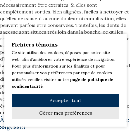
nécessairement être extraites. Si elles sont
complètement sorties, bien alignées, faciles à nettoyer et
qu’elles ne causent aucune douleur ni complication, elles
peuvent parfois être conservées. Toutefois, les dents de
sagesse sont situées très loin dans la bouche, ce qui les
rend souvent plus difficiles à brosser et à nettoyer avec la
Fichiers témoins
soie dentaire. Même lorsqu’elles ne font pas mal, elles
peuvent présenter un risque accru de carie ou
Ce site utilise des cookies, déposés par notre site
d’inflammation si l’hygiène est compliquée.
web, afin d’améliorer votre expérience de navigation.
La décision d’extraire ou non une dent de sagesse dépend
Pour plus d’information sur les finalités et pour
donc de plusieurs facteurs : sa position, l’espace
personnaliser vos préférences par type de cookies
disponible, son niveau d’éruption, l’état de la gencive, la
utilisés, veuillez visiter notre
page de politique de
présence de symptômes et le risque qu’elle affecte les
confidentialité
.
dents voisines. Une radiographie permet au dentiste de
voir ce qui n’est pas visible à l’œil nu. C’est pourquoi une
Accepter tout
évaluation personnalisée est essentielle avant de prendre
une décision.
Gérer mes préférences
À quel âge faut-il faire vérifier ses dents de
sagesse?