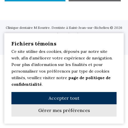
Clinique dentaire M Sourire. Dentiste à Saint-Jean-sur-Richelieu © 2026
Tous droits réservés.
Site Web par
Les Solutions PowerSurfer
| Membre du réseau
Fichiers témoins
jetrouvemondentiste
|
Politique de confidentialité
Ce site utilise des cookies, déposés par notre site
web, afin d’améliorer votre expérience de navigation.
Pour plus d’information sur les finalités et pour
personnaliser vos préférences par type de cookies
utilisés, veuillez visiter notre
page de politique de
confidentialité
.
Accepter tout
Gérer mes préférences