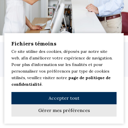
Fichiers témoins
Clinique dentaire M Sourire. Dentiste à Saint-Jean-sur-Richelieu © 2026
Ce site utilise des cookies, déposés par notre site
Tous droits réservés.
web, afin d’améliorer votre expérience de navigation.
Site Web par
Les Solutions PowerSurfer
| Membre du réseau
Pour plus d’information sur les finalités et pour
jetrouvemondentiste
|
Politique de confidentialité
personnaliser vos préférences par type de cookies
utilisés, veuillez visiter notre
page de politique de
confidentialité
.
Accepter tout
Gérer mes préférences