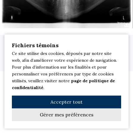
Clinique dentaire M Sourire. Dentiste à Saint-Jean-sur-Richelieu © 2026
Fichiers témoins
Tous droits réservés.
Ce site utilise des cookies, déposés par notre site
Site Web par
Les Solutions PowerSurfer
| Membre du réseau
web, afin d’améliorer votre expérience de navigation.
jetrouvemondentiste
|
Politique de confidentialité
Pour plus d’information sur les finalités et pour
personnaliser vos préférences par type de cookies
utilisés, veuillez visiter notre
page de politique de
confidentialité
.
Accepter tout
Gérer mes préférences