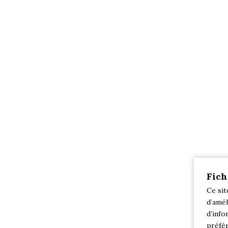
Fich
Ce sit
d’amél
d’info
préfér